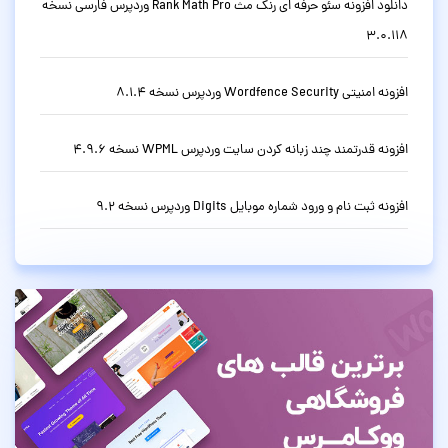
دانلود افزونه سئو حرفه ای رنک مث Rank Math Pro وردپرس فارسی نسخه
3.0.118
افزونه امنیتی Wordfence Security وردپرس نسخه 8.1.4
افزونه قدرتمند چند زبانه کردن سایت وردپرس WPML نسخه 4.9.6
افزونه ثبت نام و ورود شماره موبایل Digits وردپرس نسخه 9.2