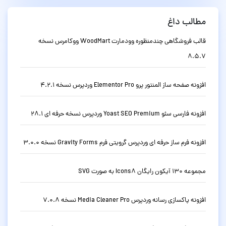
مطالب داغ
قالب فروشگاهی چندمنظوره وودمارت WoodMart ووکامرس نسخه
8.5.7
افزونه صفحه ساز المنتور پرو Elementor Pro وردپرس نسخه 4.2.1
افزونه فارسی سئو Yoast SEO Premium وردپرس نسخه حرفه ای 28.1
افزونه فرم ساز حرفه ای وردپرس گرویتی فرم Gravity Forms نسخه 3.0.0
مجموعه 130 آیکون رایگان Icons8 به صورت SVG
افزونه پاکسازی رسانه وردپرس Media Cleaner Pro نسخه 7.0.8