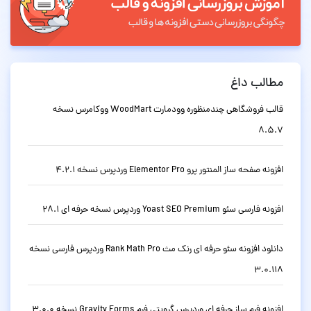
مطالب داغ
قالب فروشگاهی چندمنظوره وودمارت WoodMart ووکامرس نسخه
8.5.7
افزونه صفحه ساز المنتور پرو Elementor Pro وردپرس نسخه 4.2.1
افزونه فارسی سئو Yoast SEO Premium وردپرس نسخه حرفه ای 28.1
دانلود افزونه سئو حرفه ای رنک مث Rank Math Pro وردپرس فارسی نسخه
3.0.118
افزونه فرم ساز حرفه ای وردپرس گرویتی فرم Gravity Forms نسخه 3.0.0