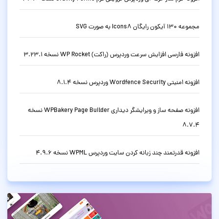
مجموعه 130 آیکون رایگان Icons8 به صورت SVG
افزونه فارسی افزایش سرعت وردپرس (راکت) WP Rocket نسخه 3.23.1
افزونه امنیتی Wordfence Security وردپرس نسخه 8.1.4
افزونه صفحه ساز و ویرایشگر دیداری WPBakery Page Builder نسخه
8.7.4
افزونه قدرتمند چند زبانه کردن سایت وردپرس WPML نسخه 4.9.6