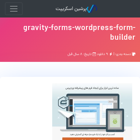
پرشین اسکریپت
gravity-forms-wordpress-form-
builder
دسته بندی: |
۹ دانلود
تاریخ: ۸ سال قبل