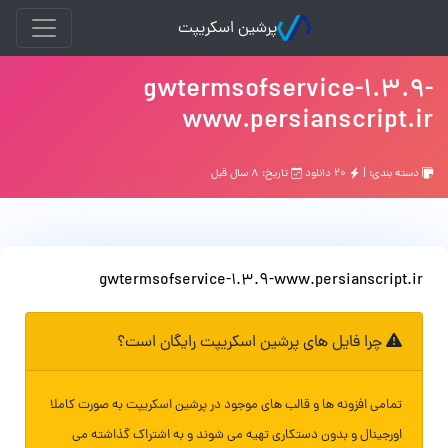
پرشین اسکریپت
gwtermsofservice-1.3.9-
www.persianscript.ir
دسته بندی: |
۲۰ دانلود
تاریخ: ۸ سال قبل
gwtermsofservice-1.3.9-www.persianscript.ir
چرا فایل های پرشین اسکریپت رایگان است؟
تمامی افزونه ها و قالب های موجود در پرشین اسکریپت به صورت کاملا
اورجینال و بدون دستکاری تهیه می شوند و به اشتراک گذاشته می