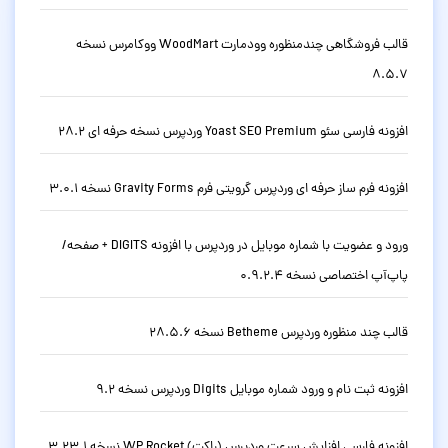
قالب فروشگاهی چندمنظوره وودمارت WoodMart ووکامرس نسخه
8.5.7
افزونه فارسی سئو Yoast SEO Premium وردپرس نسخه حرفه ای 28.2
افزونه فرم ساز حرفه ای وردپرس گرویتی فرم Gravity Forms نسخه 3.0.1
ورود و عضویت با شماره موبایل در وردپرس با افزونه DIGITS + صفحه/
پاپ‌آپ اختصاصی نسخه 0.9.2.4
قالب چند منظوره وردپرس Betheme نسخه 28.5.6
افزونه ثبت نام و ورود شماره موبایل Digits وردپرس نسخه 9.2
افزونه فارسی افزایش سرعت وردپرس (راکت) WP Rocket نسخه 3.23.1