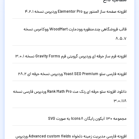
مطالب داغ
افزونه صفحه ساز المنتور پرو Elementor Pro وردپرس نسخه 4.2.1
قالب فروشگاهی چندمنظوره وودمارت WoodMart ووکامرس نسخه
8.5.7
افزونه فرم ساز حرفه ای وردپرس گرویتی فرم Gravity Forms نسخه 3.0.1
افزونه فارسی سئو Yoast SEO Premium وردپرس نسخه حرفه ای 28.2
دانلود افزونه سئو حرفه ای رنک مث Rank Math Pro وردپرس فارسی نسخه
3.0.118
مجموعه 130 آیکون رایگان Icons8 به صورت SVG
افزونه فارسی مدیریت زمینه دلخواه Advanced custom fields وردپرس