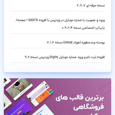
نسخه حرفه ای 6.8.7
ورود و عضویت با شماره موبایل در وردپرس با افزونه DIGITS + صفحه/
پاپ‌آپ اختصاصی نسخه 0.9.2.4
پوسته چندمنظوره انفولد Enfold نسخه 7.1.6
افزونه ثبت نام و ورود شماره موبایل Digits وردپرس نسخه 9.2