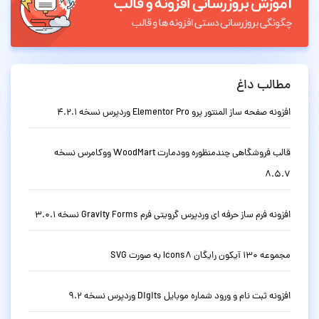
مطالب داغ
افزونه صفحه ساز المنتور پرو Elementor Pro وردپرس نسخه 4.2.1
قالب فروشگاهی چندمنظوره وودمارت WoodMart ووکامرس نسخه
8.5.7
افزونه فرم ساز حرفه ای وردپرس گرویتی فرم Gravity Forms نسخه 3.0.1
مجموعه 130 آیکون رایگان Icons8 به صورت SVG
افزونه ثبت نام و ورود شماره موبایل Digits وردپرس نسخه 9.2