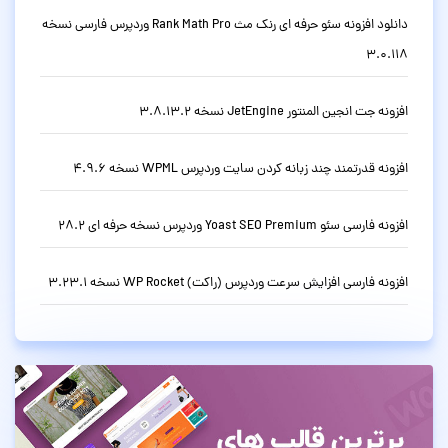
دانلود افزونه سئو حرفه ای رنک مث Rank Math Pro وردپرس فارسی نسخه
3.0.118
افزونه جت انجین المنتور JetEngine نسخه 3.8.13.2
افزونه قدرتمند چند زبانه کردن سایت وردپرس WPML نسخه 4.9.6
افزونه فارسی سئو Yoast SEO Premium وردپرس نسخه حرفه ای 28.2
افزونه فارسی افزایش سرعت وردپرس (راکت) WP Rocket نسخه 3.23.1