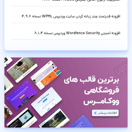
افزونه قدرتمند چند زبانه کردن سایت وردپرس WPML نسخه 4.9.6
افزونه امنیتی Wordfence Security وردپرس نسخه 8.1.4