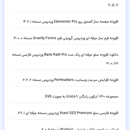
8.5.7
افزونه صفحه ساز المنتور پرو Elementor Pro وردپرس نسخه 4.2.1
افزونه فرم ساز حرفه ای وردپرس گرویتی فرم Gravity Forms نسخه 3.0.0
دانلود افزونه سئو حرفه ای رنک مث Rank Math Pro وردپرس فارسی نسخه
3.0.118
افزونه افزایش سرعت وبسایت Perfmatters وردپرس نسخه 2.6.6
مجموعه 130 آیکون رایگان Icons8 به صورت SVG
افزونه فارسی سئو Yoast SEO Premium وردپرس نسخه حرفه ای 28.1
اسکریپت آزمون آنلاین اینترنتی ProQuiz نسخه 2.0.2