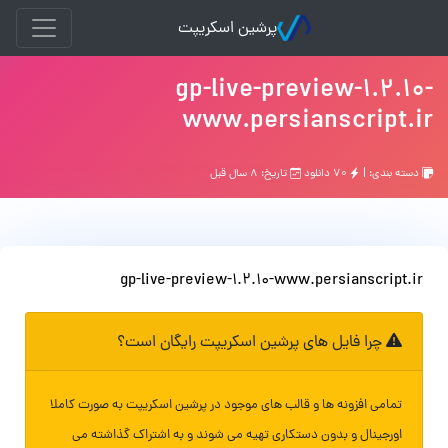
پرشین اسکریپت
gp-live-preview-1.2.10-
www.persianscript.ir
دسته بندی: |
۷۰ دانلود
تاریخ: ۸ سال قبل
gp-live-preview-1.2.10-www.persianscript.ir
چرا فایل های پرشین اسکریپت رایگان است؟
تمامی افزونه ها و قالب های موجود در پرشین اسکریپت به صورت کاملا
اورجینال و بدون دستکاری تهیه می شوند و به اشتراک گذاشته می