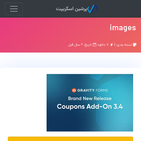
پرشین اسکریپت
images
دسته بندی: |
۷ دانلود
تاریخ: ۲ سال قبل