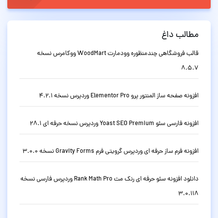
مطالب داغ
قالب فروشگاهی چندمنظوره وودمارت WoodMart ووکامرس نسخه
8.5.7
افزونه صفحه ساز المنتور پرو Elementor Pro وردپرس نسخه 4.2.1
افزونه فارسی سئو Yoast SEO Premium وردپرس نسخه حرفه ای 28.1
افزونه فرم ساز حرفه ای وردپرس گرویتی فرم Gravity Forms نسخه 3.0.0
دانلود افزونه سئو حرفه ای رنک مث Rank Math Pro وردپرس فارسی نسخه
3.0.118