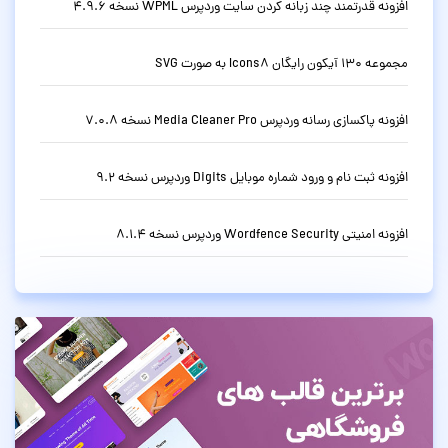
افزونه قدرتمند چند زبانه کردن سایت وردپرس WPML نسخه 4.9.6
مجموعه 130 آیکون رایگان Icons8 به صورت SVG
افزونه پاکسازی رسانه وردپرس Media Cleaner Pro نسخه 7.0.8
افزونه ثبت نام و ورود شماره موبایل Digits وردپرس نسخه 9.2
افزونه امنیتی Wordfence Security وردپرس نسخه 8.1.4