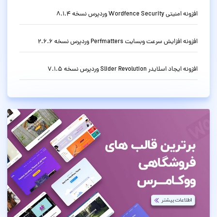
افزونه امنیتی Wordfence Security وردپرس نسخه 8.1.4
افزونه افزایش سرعت وبسایت Perfmatters وردپرس نسخه 2.6.6
افزونه ایجاد اسلایدر Slider Revolution وردپرس نسخه 7.1.5