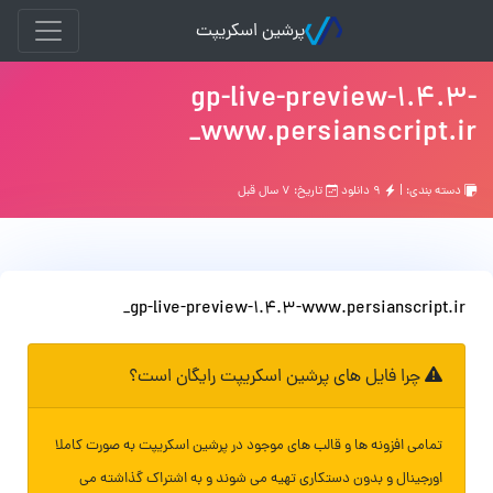
پرشین اسکریپت
gp-live-preview-1.4.3-
www.persianscript.ir_
دسته بندی: |
۹ دانلود
تاریخ: ۷ سال قبل
gp-live-preview-1.4.3-www.persianscript.ir_
چرا فایل های پرشین اسکریپت رایگان است؟
تمامی افزونه ها و قالب های موجود در پرشین اسکریپت به صورت کاملا
اورجینال و بدون دستکاری تهیه می شوند و به اشتراک گذاشته می