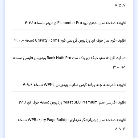
8.5.7
افزونه صفحه ساز المنتور پرو Elementor Pro وردپرس نسخه 4.2.1
افزونه فرم ساز حرفه ای وردپرس گرویتی فرم Gravity Forms نسخه 3.0.0
دانلود افزونه سئو حرفه ای رنک مث Rank Math Pro وردپرس فارسی نسخه
3.0.118
افزونه قدرتمند چند زبانه کردن سایت وردپرس WPML نسخه 4.9.6
افزونه فارسی سئو Yoast SEO Premium وردپرس نسخه حرفه ای 28.1
افزونه صفحه ساز و ویرایشگر دیداری WPBakery Page Builder نسخه
8.7.4