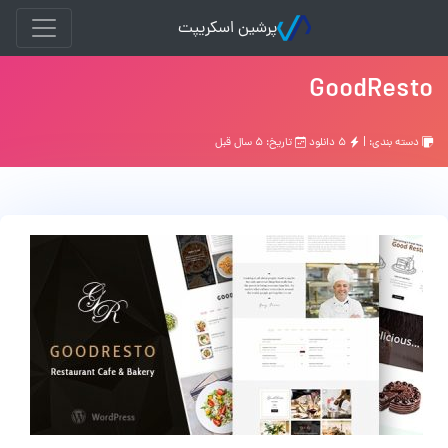
پرشین اسکریپت
GoodResto
دسته بندی: |
۵ دانلود
تاریخ: ۵ سال قبل