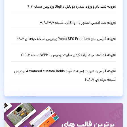
افزونه ثبت نام و ورود شماره موبایل Digits وردپرس نسخه 9.2
افزونه جت انجین المنتور JetEngine نسخه 3.8.13.2
افزونه فارسی سئو Yoast SEO Premium وردپرس نسخه حرفه ای 28.2
افزونه قدرتمند چند زبانه کردن سایت وردپرس WPML نسخه 4.9.6
افزونه فارسی مدیریت زمینه دلخواه Advanced custom fields وردپرس
نسخه حرفه ای 6.8.7