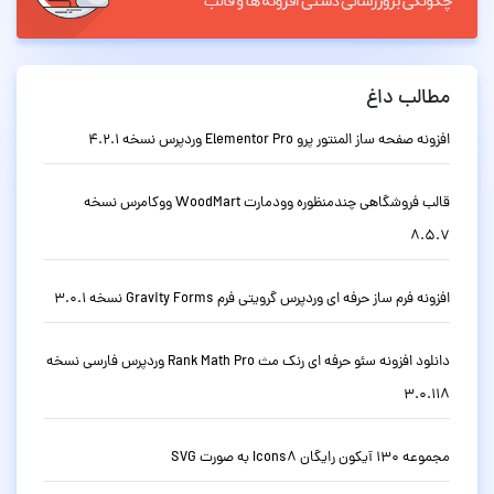
مطالب داغ
افزونه صفحه ساز المنتور پرو Elementor Pro وردپرس نسخه 4.2.1
قالب فروشگاهی چندمنظوره وودمارت WoodMart ووکامرس نسخه
8.5.7
افزونه فرم ساز حرفه ای وردپرس گرویتی فرم Gravity Forms نسخه 3.0.1
دانلود افزونه سئو حرفه ای رنک مث Rank Math Pro وردپرس فارسی نسخه
3.0.118
مجموعه 130 آیکون رایگان Icons8 به صورت SVG