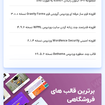
مجموعه 130 آیکون رایگان Icons8 به صورت SVG
افزونه فرم ساز حرفه ای وردپرس گرویتی فرم Gravity Forms نسخه 3.0.0
افزونه قدرتمند چند زبانه کردن سایت وردپرس WPML نسخه 4.9.6
افزونه امنیتی Wordfence Security وردپرس نسخه 8.1.4
قالب چند منظوره وردپرس Betheme نسخه 28.5.6