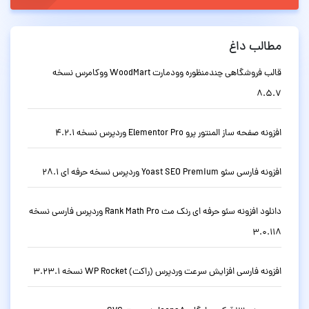
مطالب داغ
قالب فروشگاهی چندمنظوره وودمارت WoodMart ووکامرس نسخه
8.5.7
افزونه صفحه ساز المنتور پرو Elementor Pro وردپرس نسخه 4.2.1
افزونه فارسی سئو Yoast SEO Premium وردپرس نسخه حرفه ای 28.1
دانلود افزونه سئو حرفه ای رنک مث Rank Math Pro وردپرس فارسی نسخه
3.0.118
افزونه فارسی افزایش سرعت وردپرس (راکت) WP Rocket نسخه 3.23.1