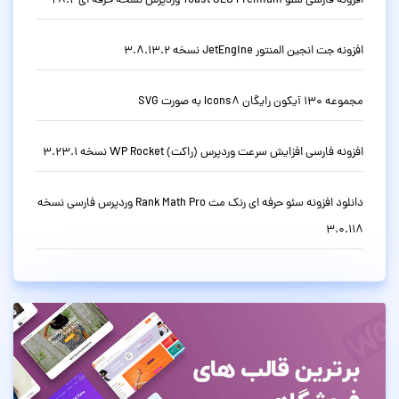
افزونه فارسی سئو Yoast SEO Premium وردپرس نسخه حرفه ای 28.2
افزونه جت انجین المنتور JetEngine نسخه 3.8.13.2
مجموعه 130 آیکون رایگان Icons8 به صورت SVG
افزونه فارسی افزایش سرعت وردپرس (راکت) WP Rocket نسخه 3.23.1
دانلود افزونه سئو حرفه ای رنک مث Rank Math Pro وردپرس فارسی نسخه
3.0.118