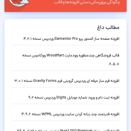
مطالب داغ
افزونه صفحه ساز المنتور پرو Elementor Pro وردپرس نسخه 4.2.1
قالب فروشگاهی چندمنظوره وودمارت WoodMart ووکامرس نسخه
8.5.7
افزونه فرم ساز حرفه ای وردپرس گرویتی فرم Gravity Forms نسخه 3.0.1
افزونه ثبت نام و ورود شماره موبایل Digits وردپرس نسخه 9.2
افزونه قدرتمند چند زبانه کردن سایت وردپرس WPML نسخه 4.9.6