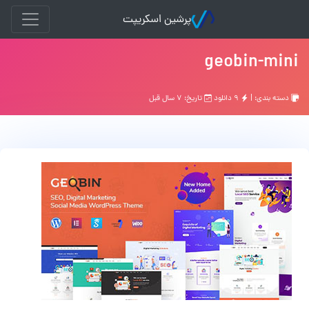
پرشین اسکریپت
geobin-mini
دسته بندی: |
۹ دانلود
تاریخ: ۷ سال قبل