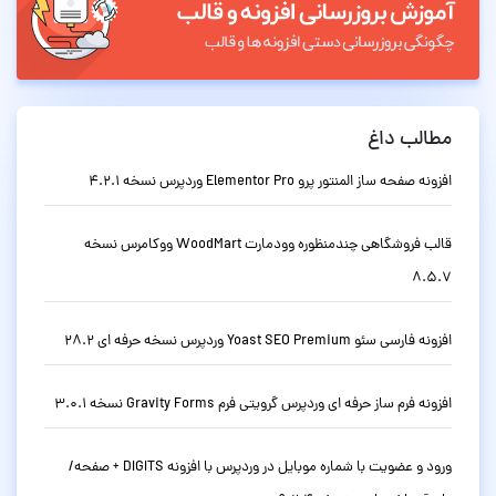
مطالب داغ
افزونه صفحه ساز المنتور پرو Elementor Pro وردپرس نسخه 4.2.1
قالب فروشگاهی چندمنظوره وودمارت WoodMart ووکامرس نسخه
8.5.7
افزونه فارسی سئو Yoast SEO Premium وردپرس نسخه حرفه ای 28.2
افزونه فرم ساز حرفه ای وردپرس گرویتی فرم Gravity Forms نسخه 3.0.1
ورود و عضویت با شماره موبایل در وردپرس با افزونه DIGITS + صفحه/