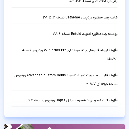
پاپ‌آپ اختصاصی نسخه 0.9.2.4
قالب چند منظوره وردپرس Betheme نسخه 28.5.6
پوسته چندمنظوره انفولد Enfold نسخه 7.1.6
افزونه ایجاد فرم های چند مرحله ای WPForms Pro وردپرس نسخه
1.10.2.1
افزونه فارسی مدیریت زمینه دلخواه Advanced custom fields وردپرس
نسخه حرفه ای 6.8.7
افزونه ثبت نام و ورود شماره موبایل Digits وردپرس نسخه 9.2