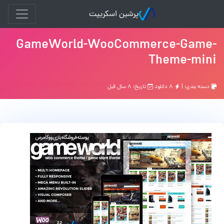
پرشین اسکریپت
GameWorld-WooCommerce-Game-
Theme-mini
دسته بندی: |
۸ دانلود
تاریخ: ۸ سال قبل