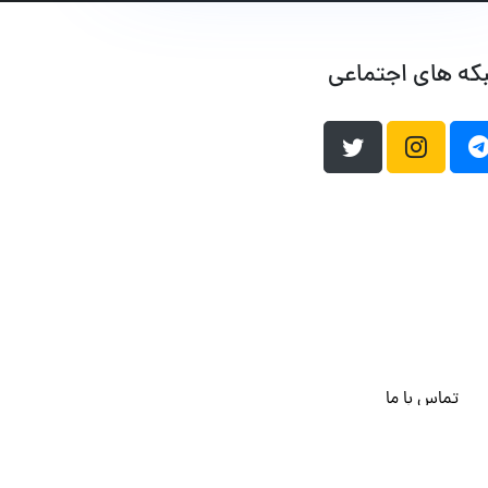
که های اجتماعی
تماس با ما
هاست وردپرس
فراداده