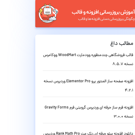
مطالب داغ
قالب فروشگاهی چندمنظوره وودمارت WoodMart ووکامرس
نسخه 8.5.7
افزونه صفحه ساز المنتور پرو Elementor Pro وردپرس نسخه
4.2.1
افزونه فرم ساز حرفه ای وردپرس گرویتی فرم Gravity Forms
نسخه 3.0.0
دانلود افزونه سئو حرفه ای رنک مث Rank Math Pro وردپرس