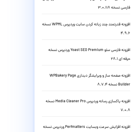
فارسی نسخه 3.0.118
افزونه قدرتمند چند زبانه کردن سایت وردپرس WPML نسخه
4.9.6
افزونه فارسی سئو Yoast SEO Premium وردپرس نسخه
حرفه ای 28.1
افزونه صفحه ساز و ویرایشگر دیداری WPBakery Page
Builder نسخه 8.7.4
افزونه پاکسازی رسانه وردپرس Media Cleaner Pro نسخه
7.0.8
افزونه افزایش سرعت وبسایت Perfmatters وردپرس نسخه