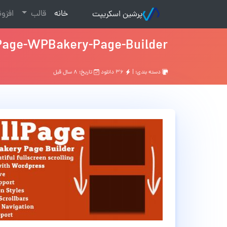
(current)
خانه
قالب
افزو
پرشین اسکریپت
Page-WPBakery-Page-Builder
دسته بندی: |
۳۶ دانلود
تاریخ: ۸ سال قبل