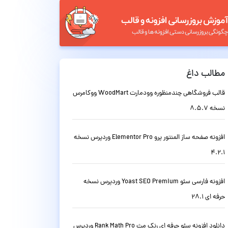
مطالب داغ
قالب فروشگاهی چندمنظوره وودمارت WoodMart ووکامرس
نسخه 8.5.7
افزونه صفحه ساز المنتور پرو Elementor Pro وردپرس نسخه
4.2.1
افزونه فارسی سئو Yoast SEO Premium وردپرس نسخه
حرفه ای 28.1
دانلود افزونه سئو حرفه ای رنک مث Rank Math Pro وردپرس