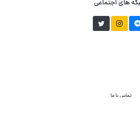
که های اجتماعی
تماس با ما
هاست وردپرس
فراداده