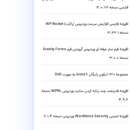
فارسی نسخه 3.0.118
افزونه فارسی افزایش سرعت وردپرس (راکت) WP Rocket
نسخه 3.23.1
افزونه فرم ساز حرفه ای وردپرس گرویتی فرم Gravity Forms
نسخه 3.0.0
مجموعه 130 آیکون رایگان Icons8 به صورت SVG
افزونه قدرتمند چند زبانه کردن سایت وردپرس WPML نسخه
4.9.6
افزونه امنیتی Wordfence Security وردپرس نسخه 8.1.4