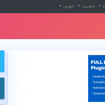
نه
اسکریپت
آموزش