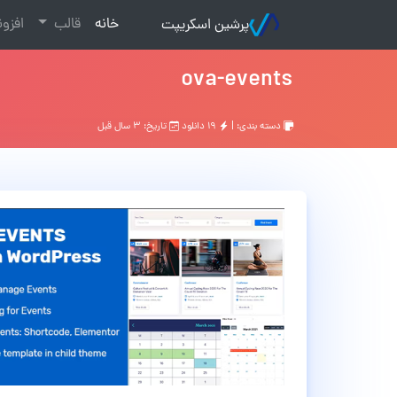
(current)
خانه
قالب
افزو
پرشین اسکریپت
ova-events
دسته بندی: |
۱۹ دانلود
تاریخ: ۳ سال قبل