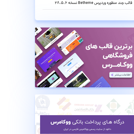
قالب چند منظوره وردپرس Betheme نسخه 28.5.6