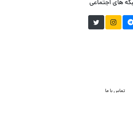
که های اجتماعی
تماس با ما
هاست وردپرس
فراداده