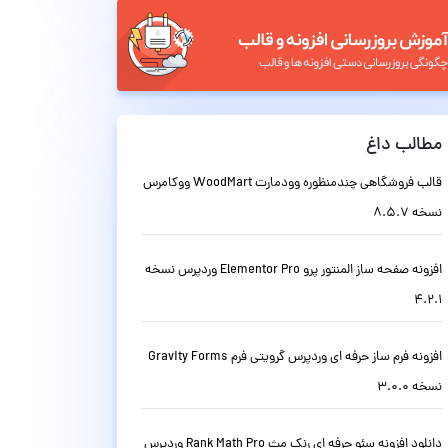
مطالب داغ
قالب فروشگاهی چندمنظوره وودمارت WoodMart ووکامرس
نسخه 8.5.7
افزونه صفحه ساز المنتور پرو Elementor Pro وردپرس نسخه
4.2.1
افزونه فرم ساز حرفه ای وردپرس گرویتی فرم Gravity Forms
نسخه 3.0.0
دانلود افزونه سئو حرفه ای رنک مث Rank Math Pro وردپرس