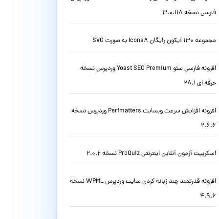
فارسی نسخه 3.0.118
مجموعه 130 آیکون رایگان Icons8 به صورت SVG
افزونه فارسی سئو Yoast SEO Premium وردپرس نسخه
حرفه ای 28.1
افزونه افزایش سرعت وبسایت Perfmatters وردپرس نسخه
2.6.6
اسکریپت آزمون آنلاین اینترنتی ProQuiz نسخه 2.0.2
افزونه قدرتمند چند زبانه کردن سایت وردپرس WPML نسخه
4.9.6