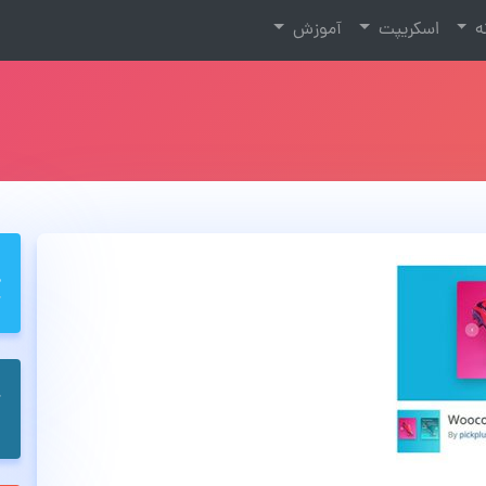
نه
اسکریپت
آموزش