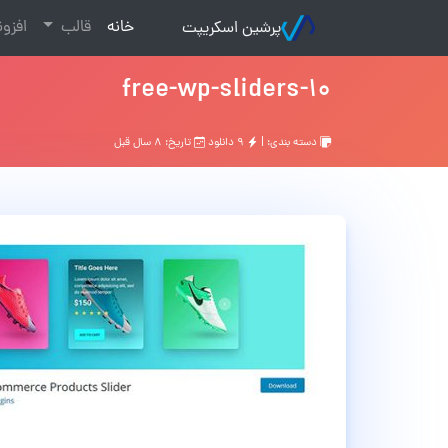
(current)
خانه
قالب
افزو
پرشین اسکریپت
free-wp-sliders-10
دسته بندی: |
۹ دانلود
تاریخ: ۸ سال قبل