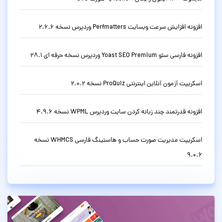
افزونه افزایش سرعت وبسایت Perfmatters وردپرس نسخه 2.6.6
افزونه فارسی سئو Yoast SEO Premium وردپرس نسخه حرفه ای 28.1
اسکریپت آزمون آنلاین اینترنتی ProQuiz نسخه 2.0.2
افزونه قدرتمند چند زبانه کردن سایت وردپرس WPML نسخه 4.9.6
اسکریپت مدیریت صورت حساب و هاستینگ فارسی WHMCS نسخه
9.0.6