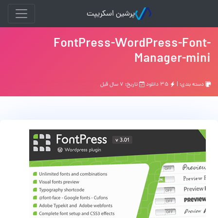
پرشین اسکریپت
FontPress-WordPress-Font-
Manager-mini
دسته بندی: |
۳۵ دانلود
تاریخ: ۷ سال قبل