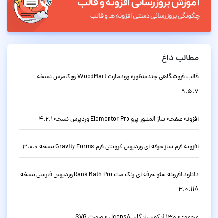
مطالب داغ
قالب فروشگاهی چندمنظوره وودمارت WoodMart ووکامرس نسخه
8.5.7
افزونه صفحه ساز المنتور پرو Elementor Pro وردپرس نسخه 4.2.1
افزونه فرم ساز حرفه ای وردپرس گرویتی فرم Gravity Forms نسخه 3.0.0
دانلود افزونه سئو حرفه ای رنک مث Rank Math Pro وردپرس فارسی نسخه
3.0.118
مجموعه 130 آیکون رایگان Icons8 به صورت SVG