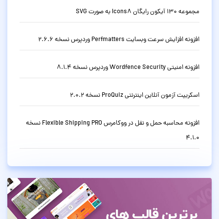
مجموعه 130 آیکون رایگان Icons8 به صورت SVG
افزونه افزایش سرعت وبسایت Perfmatters وردپرس نسخه 2.6.6
افزونه امنیتی Wordfence Security وردپرس نسخه 8.1.4
اسکریپت آزمون آنلاین اینترنتی ProQuiz نسخه 2.0.2
افزونه محاسبه حمل و نقل در ووکامرس Flexible Shipping PRO نسخه
4.1.0