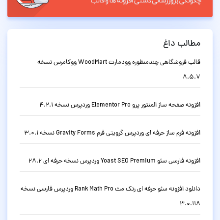
مطالب داغ
قالب فروشگاهی چندمنظوره وودمارت WoodMart ووکامرس نسخه
8.5.7
افزونه صفحه ساز المنتور پرو Elementor Pro وردپرس نسخه 4.2.1
افزونه فرم ساز حرفه ای وردپرس گرویتی فرم Gravity Forms نسخه 3.0.1
افزونه فارسی سئو Yoast SEO Premium وردپرس نسخه حرفه ای 28.2
دانلود افزونه سئو حرفه ای رنک مث Rank Math Pro وردپرس فارسی نسخه
3.0.118