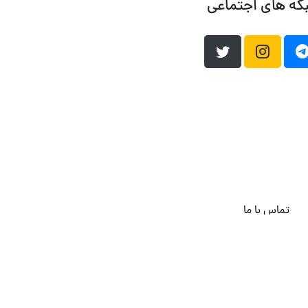
که های اجتماعی
تماس با ما
هاست وردپرس
فراداده