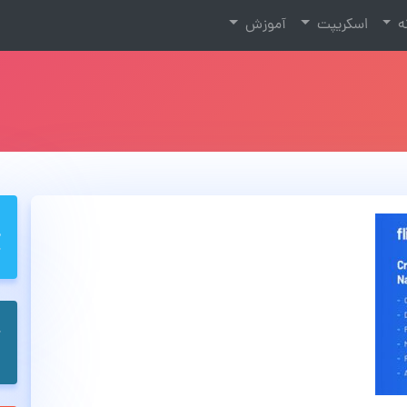
نه
اسکریپت
آموزش