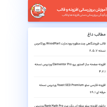
مطالب داغ
قالب فروشگاهی چندمنظوره وودمارت WoodMart ووکامرس
نسخه 8.5.7
افزونه صفحه ساز المنتور پرو Elementor Pro وردپرس نسخه
4.2.1
افزونه فارسی سئو Yoast SEO Premium وردپرس نسخه
حرفه ای 28.1
دانلود افزونه سئو حرفه ای رنک مث Rank Math Pro وردپرس