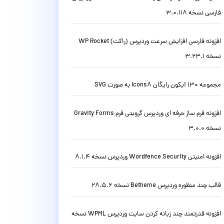
فارسی نسخه 3.0.118
افزونه فارسی افزایش سرعت وردپرس (راکت) WP Rocket
نسخه 3.23.1
مجموعه 130 آیکون رایگان Icons8 به صورت SVG
افزونه فرم ساز حرفه ای وردپرس گرویتی فرم Gravity Forms
نسخه 3.0.0
افزونه امنیتی Wordfence Security وردپرس نسخه 8.1.4
قالب چند منظوره وردپرس Betheme نسخه 28.5.6
افزونه قدرتمند چند زبانه کردن سایت وردپرس WPML نسخه