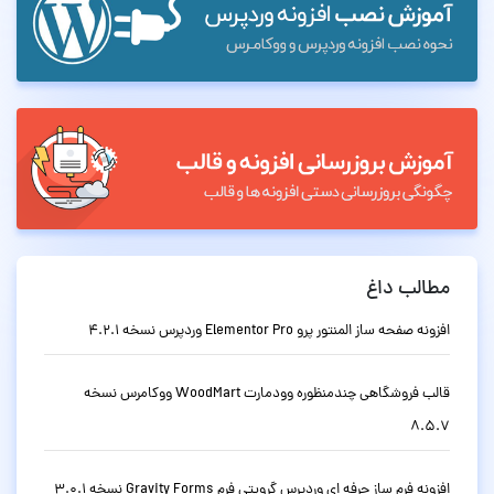
مطالب داغ
افزونه صفحه ساز المنتور پرو Elementor Pro وردپرس نسخه 4.2.1
قالب فروشگاهی چندمنظوره وودمارت WoodMart ووکامرس نسخه
8.5.7
افزونه فرم ساز حرفه ای وردپرس گرویتی فرم Gravity Forms نسخه 3.0.1