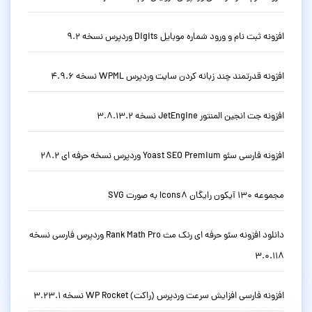
افزونه ثبت نام و ورود شماره موبایل Digits وردپرس نسخه 9.2
افزونه قدرتمند چند زبانه کردن سایت وردپرس WPML نسخه 4.9.6
افزونه جت انجین المنتور JetEngine نسخه 3.8.13.2
افزونه فارسی سئو Yoast SEO Premium وردپرس نسخه حرفه ای 28.2
مجموعه 130 آیکون رایگان Icons8 به صورت SVG
دانلود افزونه سئو حرفه ای رنک مث Rank Math Pro وردپرس فارسی نسخه
3.0.118
افزونه فارسی افزایش سرعت وردپرس (راکت) WP Rocket نسخه 3.23.1