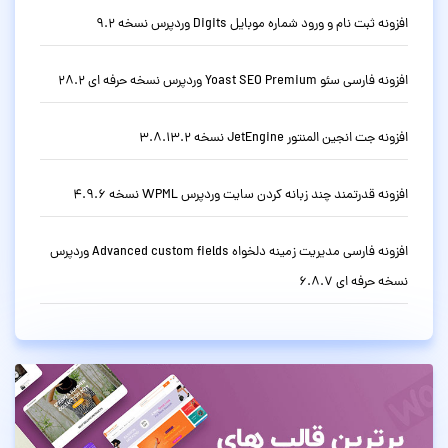
افزونه ثبت نام و ورود شماره موبایل Digits وردپرس نسخه 9.2
افزونه فارسی سئو Yoast SEO Premium وردپرس نسخه حرفه ای 28.2
افزونه جت انجین المنتور JetEngine نسخه 3.8.13.2
افزونه قدرتمند چند زبانه کردن سایت وردپرس WPML نسخه 4.9.6
افزونه فارسی مدیریت زمینه دلخواه Advanced custom fields وردپرس
نسخه حرفه ای 6.8.7