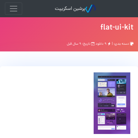
پرشین اسکریپت
flat-ui-kit
دسته بندی: |
۹ دانلود
تاریخ: ۹ سال قبل