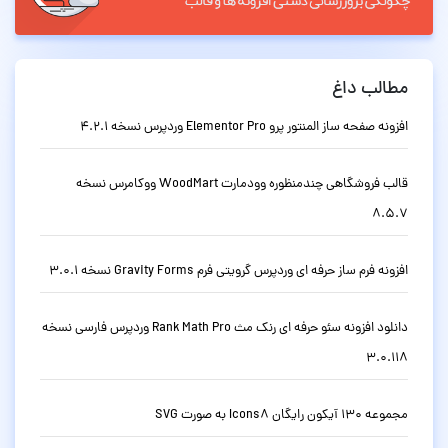
مطالب داغ
افزونه صفحه ساز المنتور پرو Elementor Pro وردپرس نسخه 4.2.1
قالب فروشگاهی چندمنظوره وودمارت WoodMart ووکامرس نسخه
8.5.7
افزونه فرم ساز حرفه ای وردپرس گرویتی فرم Gravity Forms نسخه 3.0.1
دانلود افزونه سئو حرفه ای رنک مث Rank Math Pro وردپرس فارسی نسخه
3.0.118
مجموعه 130 آیکون رایگان Icons8 به صورت SVG