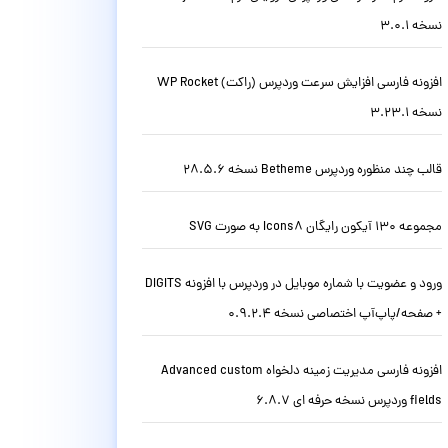
نسخه 3.0.1
افزونه فارسی افزایش سرعت وردپرس (راکت) WP Rocket
نسخه 3.23.1
قالب چند منظوره وردپرس Betheme نسخه 28.5.6
مجموعه 130 آیکون رایگان Icons8 به صورت SVG
ورود و عضویت با شماره موبایل در وردپرس با افزونه DIGITS
+ صفحه/پاپ‌آپ اختصاصی نسخه 0.9.2.4
افزونه فارسی مدیریت زمینه دلخواه Advanced custom
fields وردپرس نسخه حرفه ای 6.8.7