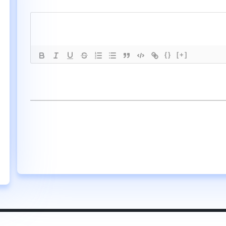
{}
[+]