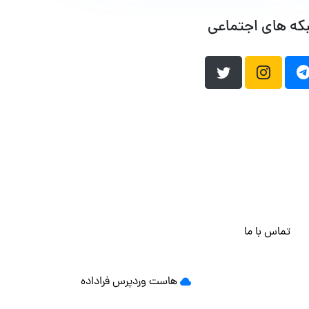
که های اجتماعی
تماس با ما
هاست وردپرس
فراداده