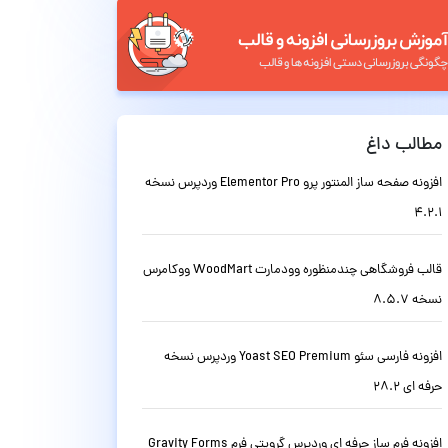
مطالب داغ
افزونه صفحه ساز المنتور پرو Elementor Pro وردپرس نسخه
4.2.1
قالب فروشگاهی چندمنظوره وودمارت WoodMart ووکامرس
نسخه 8.5.7
افزونه فارسی سئو Yoast SEO Premium وردپرس نسخه
حرفه ای 28.2
افزونه فرم ساز حرفه ای وردپرس گرویتی فرم Gravity Forms