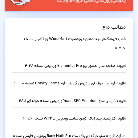
مطالب داغ
قالب فروشگاهی چندمنظوره وودمارت WoodMart ووکامرس نسخه
8.5.7
افزونه صفحه ساز المنتور پرو Elementor Pro وردپرس نسخه 4.2.1
افزونه فرم ساز حرفه ای وردپرس گرویتی فرم Gravity Forms نسخه 3.0.0
افزونه فارسی سئو Yoast SEO Premium وردپرس نسخه حرفه ای 28.1
افزونه قدرتمند چند زبانه کردن سایت وردپرس WPML نسخه 4.9.6
دانلود افزونه سئو حرفه ای رنک مث Rank Math Pro وردپرس فارسی نسخه