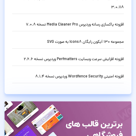
3.0.118
افزونه پاکسازی رسانه وردپرس Media Cleaner Pro نسخه 7.0.8
مجموعه 130 آیکون رایگان Icons8 به صورت SVG
افزونه افزایش سرعت وبسایت Perfmatters وردپرس نسخه 2.6.6
افزونه امنیتی Wordfence Security وردپرس نسخه 8.1.4