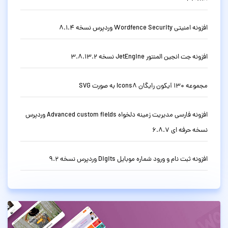
افزونه امنیتی Wordfence Security وردپرس نسخه 8.1.4
افزونه جت انجین المنتور JetEngine نسخه 3.8.13.2
مجموعه 130 آیکون رایگان Icons8 به صورت SVG
افزونه فارسی مدیریت زمینه دلخواه Advanced custom fields وردپرس
نسخه حرفه ای 6.8.7
افزونه ثبت نام و ورود شماره موبایل Digits وردپرس نسخه 9.2