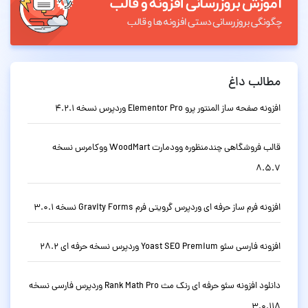
مطالب داغ
افزونه صفحه ساز المنتور پرو Elementor Pro وردپرس نسخه 4.2.1
قالب فروشگاهی چندمنظوره وودمارت WoodMart ووکامرس نسخه
8.5.7
افزونه فرم ساز حرفه ای وردپرس گرویتی فرم Gravity Forms نسخه 3.0.1
افزونه فارسی سئو Yoast SEO Premium وردپرس نسخه حرفه ای 28.2
دانلود افزونه سئو حرفه ای رنک مث Rank Math Pro وردپرس فارسی نسخه
3.0.118