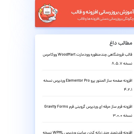
مطالب داغ
قالب فروشگاهی چندمنظوره وودمارت WoodMart ووکامرس
نسخه 8.5.7
افزونه صفحه ساز المنتور پرو Elementor Pro وردپرس نسخه
4.2.1
افزونه فرم ساز حرفه ای وردپرس گرویتی فرم Gravity Forms
نسخه 3.0.0
افزونه قدرتمند چند زبانه کردن سایت وردپرس WPML نسخه