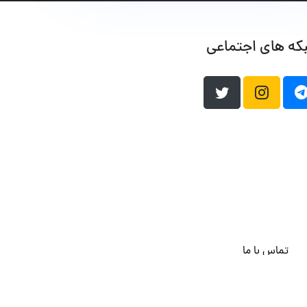
که های اجتماعی
تماس با ما
هاست وردپرس
فراداده