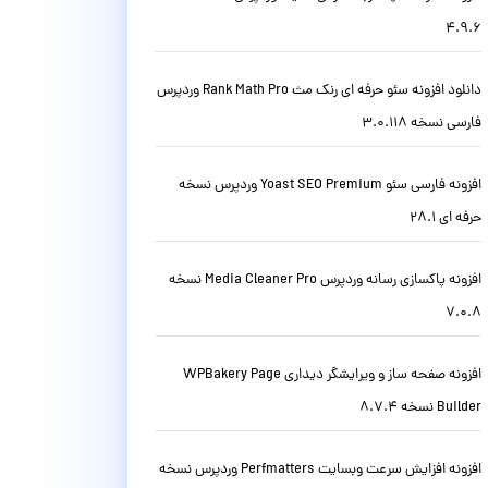
4.9.6
دانلود افزونه سئو حرفه ای رنک مث Rank Math Pro وردپرس
فارسی نسخه 3.0.118
افزونه فارسی سئو Yoast SEO Premium وردپرس نسخه
حرفه ای 28.1
افزونه پاکسازی رسانه وردپرس Media Cleaner Pro نسخه
7.0.8
افزونه صفحه ساز و ویرایشگر دیداری WPBakery Page
Builder نسخه 8.7.4
افزونه افزایش سرعت وبسایت Perfmatters وردپرس نسخه