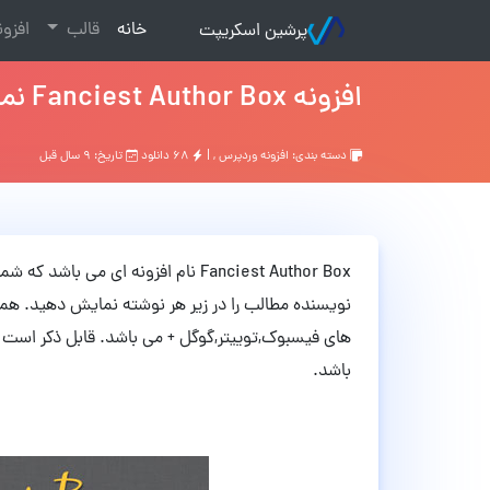
(current)
خانه
قالب
افزو
پرشین اسکریپت
افزونه Fanciest Author Box نمایش مشخصات نویسنده مطلب برای سیستم وردپرس
دسته بندی:
افزونه وردپرس
, |
۶۸ دانلود
تاریخ: ۹ سال قبل
Fanciest Author Box نام افزونه ای م
نویسنده مطالب را در زیر هر نوشته نمایش دهید. هم
های فیسبوک,توییتر,گوگل + می باشد. قابل ذکر است در
باشد.