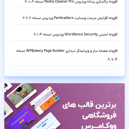
افزونه پاکسازی رسانه وردپرس Media Cleaner Pro نسخه 7.0.8
افزونه افزایش سرعت وبسایت Perfmatters وردپرس نسخه 2.6.6
افزونه امنیتی Wordfence Security وردپرس نسخه 8.1.4
افزونه صفحه ساز و ویرایشگر دیداری WPBakery Page Builder نسخه
8.7.4