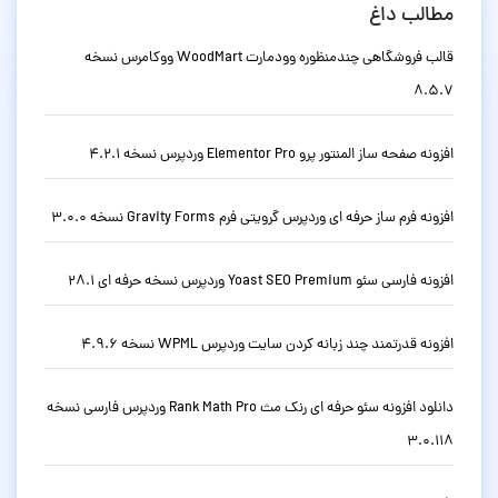
مطالب داغ
قالب فروشگاهی چندمنظوره وودمارت WoodMart ووکامرس نسخه
8.5.7
افزونه صفحه ساز المنتور پرو Elementor Pro وردپرس نسخه 4.2.1
افزونه فرم ساز حرفه ای وردپرس گرویتی فرم Gravity Forms نسخه 3.0.0
افزونه فارسی سئو Yoast SEO Premium وردپرس نسخه حرفه ای 28.1
افزونه قدرتمند چند زبانه کردن سایت وردپرس WPML نسخه 4.9.6
دانلود افزونه سئو حرفه ای رنک مث Rank Math Pro وردپرس فارسی نسخه
3.0.118