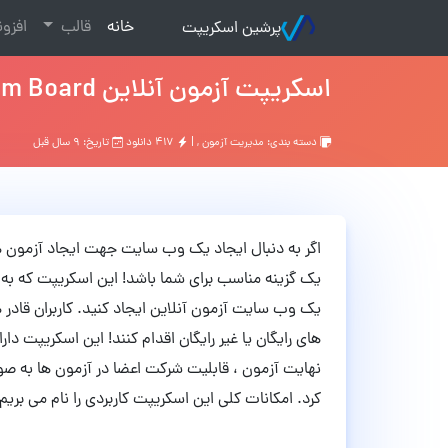
(current)
خانه
قالب
افزو
پرشین اسکریپت
اسکریپت آزمون آنلاین Exam Board نسخه 3.0.0
دسته بندی:
مدیریت آزمون
, |
۴۱۷ دانلود
تاریخ: ۹ سال قبل
یک گزینه مناسب برای شما باشد! این اسکریپت که به 
یک وب سایت آزمون آنلاین ایجاد کنید. کاربران قا
های رایگان یا غیر رایگان اقدام کنند! این اسکریپت دا
نهایت آزمون ، قابلیت شرکت اعضا در آزمون ها به صو
کرد. امکانات کلی این اسکریپت کاربردی را نام می بریم.