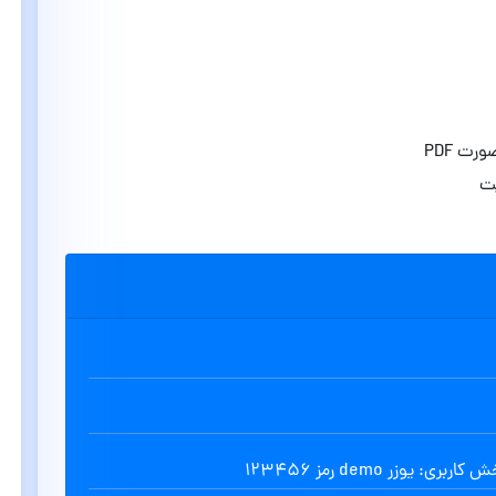
رت PDF
یت