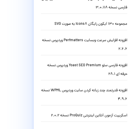
فارسی نسخه 3.0.118
مجموعه 130 آیکون رایگان Icons8 به صورت SVG
افزونه افزایش سرعت وبسایت Perfmatters وردپرس نسخه
2.6.6
افزونه فارسی سئو Yoast SEO Premium وردپرس نسخه
حرفه ای 28.1
افزونه قدرتمند چند زبانه کردن سایت وردپرس WPML نسخه
4.9.6
اسکریپت آزمون آنلاین اینترنتی ProQuiz نسخه 2.0.2