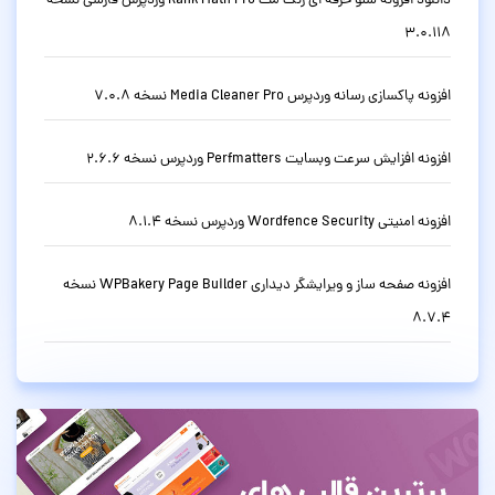
دانلود افزونه سئو حرفه ای رنک مث Rank Math Pro وردپرس فارسی نسخه
3.0.118
افزونه پاکسازی رسانه وردپرس Media Cleaner Pro نسخه 7.0.8
افزونه افزایش سرعت وبسایت Perfmatters وردپرس نسخه 2.6.6
افزونه امنیتی Wordfence Security وردپرس نسخه 8.1.4
افزونه صفحه ساز و ویرایشگر دیداری WPBakery Page Builder نسخه
8.7.4