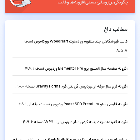
مطالب داغ
قالب فروشگاهی چندمنظوره وودمارت WoodMart ووکامرس نسخه
8.5.7
افزونه صفحه ساز المنتور پرو Elementor Pro وردپرس نسخه 4.2.1
افزونه فرم ساز حرفه ای وردپرس گرویتی فرم Gravity Forms نسخه 3.0.0
افزونه فارسی سئو Yoast SEO Premium وردپرس نسخه حرفه ای 28.1
افزونه قدرتمند چند زبانه کردن سایت وردپرس WPML نسخه 4.9.6