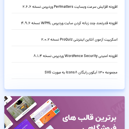
افزونه افزایش سرعت وبسایت Perfmatters وردپرس نسخه 2.6.6
افزونه قدرتمند چند زبانه کردن سایت وردپرس WPML نسخه 4.9.6
اسکریپت آزمون آنلاین اینترنتی ProQuiz نسخه 2.0.2
افزونه امنیتی Wordfence Security وردپرس نسخه 8.1.4
مجموعه 130 آیکون رایگان Icons8 به صورت SVG