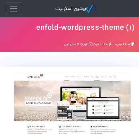
پرشین اسکریپت
enfold-wordpress-theme (1)
دسته بندی: |
۱۰۷ دانلود
تاریخ: ۵ سال قبل