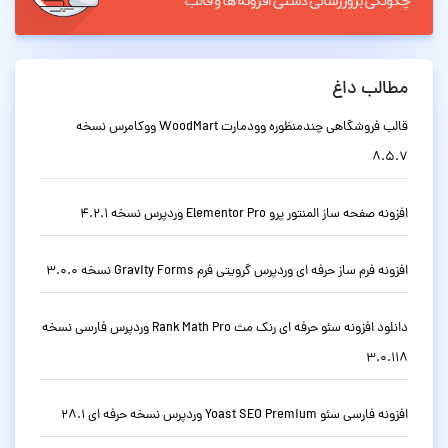
مطالب داغ
قالب فروشگاهی چندمنظوره وودمارت WoodMart ووکامرس نسخه
8.5.7
افزونه صفحه ساز المنتور پرو Elementor Pro وردپرس نسخه 4.2.1
افزونه فرم ساز حرفه ای وردپرس گرویتی فرم Gravity Forms نسخه 3.0.0
دانلود افزونه سئو حرفه ای رنک مث Rank Math Pro وردپرس فارسی نسخه
3.0.118
افزونه فارسی سئو Yoast SEO Premium وردپرس نسخه حرفه ای 28.1