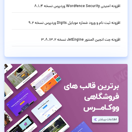
افزونه امنیتی Wordfence Security وردپرس نسخه 8.1.4
افزونه ثبت نام و ورود شماره موبایل Digits وردپرس نسخه 9.2
افزونه جت انجین المنتور JetEngine نسخه 3.8.13.2