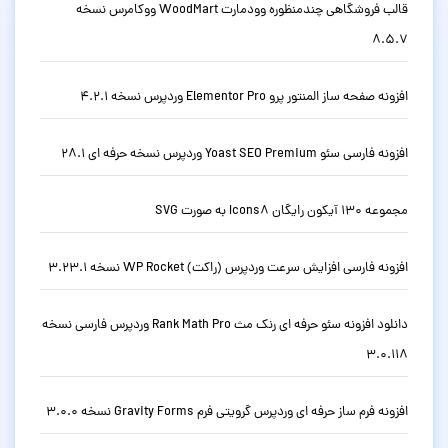
قالب فروشگاهی چندمنظوره وودمارت WoodMart ووکامرس نسخه
8.5.7
افزونه صفحه ساز المنتور پرو Elementor Pro وردپرس نسخه 4.2.1
افزونه فارسی سئو Yoast SEO Premium وردپرس نسخه حرفه ای 28.1
مجموعه 130 آیکون رایگان Icons8 به صورت SVG
افزونه فارسی افزایش سرعت وردپرس (راکت) WP Rocket نسخه 3.23.1
دانلود افزونه سئو حرفه ای رنک مث Rank Math Pro وردپرس فارسی نسخه
3.0.118
افزونه فرم ساز حرفه ای وردپرس گرویتی فرم Gravity Forms نسخه 3.0.0