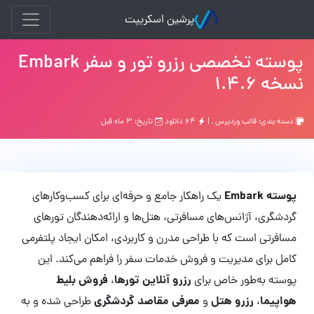
پرشین اسکریپت
پوسته تخصصی رزرو تور و سفر Embark
نسخه 1.4.6
دسته بندی:
قالب وردپرس
, |
۶۴ دانلود
تاریخ: ۳ ماه قبل
پوسته Embark
یک راهکار جامع و حرفه‌ای برای کسب‌وکارهای
گردشگری، آژانس‌های مسافرتی، هتل‌ها و ارائه‌دهندگان تورهای
مسافرتی است که با طراحی مدرن و کاربردی، امکان ایجاد پلتفرمی
کامل برای مدیریت و فروش خدمات سفر را فراهم می‌کند. این
رزرو آنلاین تورها
فروش بلیط
پوسته به‌طور خاص برای
،
هواپیما
رزرو هتل
معرفی مقاصد گردشگری
،
و
طراحی شده و به