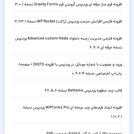
افزونه فرم ساز حرفه ای وردپرس گرویتی فرم Gravity Forms نسخه 3.0.1
افزونه فارسی افزایش سرعت وردپرس (راکت) WP Rocket نسخه 3.23.1
افزونه فارسی مدیریت زمینه دلخواه Advanced custom fields وردپرس
نسخه حرفه ای 6.8.7
ورود و عضویت با شماره موبایل در وردپرس با افزونه DIGITS + صفحه/
پاپ‌آپ اختصاصی نسخه 0.9.2.4
قالب چند منظوره وردپرس Betheme نسخه 28.5.6
افزونه ایجاد فرم های چند مرحله ای WPForms Pro وردپرس نسخه
1.10.2.1
مجموعه 130 آیکون رایگان Icons8 به صورت SVG