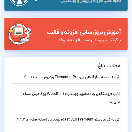
مطالب داغ
افزونه صفحه ساز المنتور پرو Elementor Pro وردپرس نسخه 4.2.1
قالب فروشگاهی چندمنظوره وودمارت WoodMart ووکامرس نسخه
8.5.7
افزونه فارسی سئو Yoast SEO Premium وردپرس نسخه حرفه ای 28.2