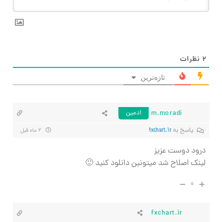
۲
نظرات
تازه‌ترین
m.moradi
ادمین
پاسخ به
fxchart.ir
۲ ماه قبل
درود دوست عزیز
لینک اصلاح شد میتونین دانلود کنید 🙂
۰
fxchart.ir