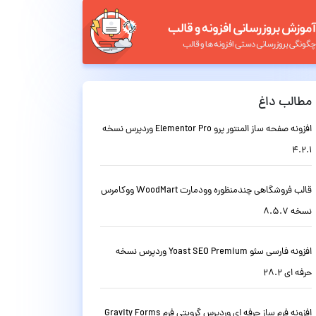
مطالب داغ
افزونه صفحه ساز المنتور پرو Elementor Pro وردپرس نسخه
4.2.1
قالب فروشگاهی چندمنظوره وودمارت WoodMart ووکامرس
نسخه 8.5.7
افزونه فارسی سئو Yoast SEO Premium وردپرس نسخه
حرفه ای 28.2
افزونه فرم ساز حرفه ای وردپرس گرویتی فرم Gravity Forms