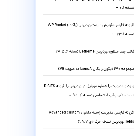
نسخه 3.0.1
افزونه فارسی افزایش سرعت وردپرس (راکت) WP Rocket
نسخه 3.23.1
قالب چند منظوره وردپرس Betheme نسخه 28.5.6
مجموعه 130 آیکون رایگان Icons8 به صورت SVG
ورود و عضویت با شماره موبایل در وردپرس با افزونه DIGITS
+ صفحه/پاپ‌آپ اختصاصی نسخه 0.9.2.4
افزونه فارسی مدیریت زمینه دلخواه Advanced custom
fields وردپرس نسخه حرفه ای 6.8.7