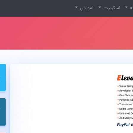
نه
اسکریپت
آموزش