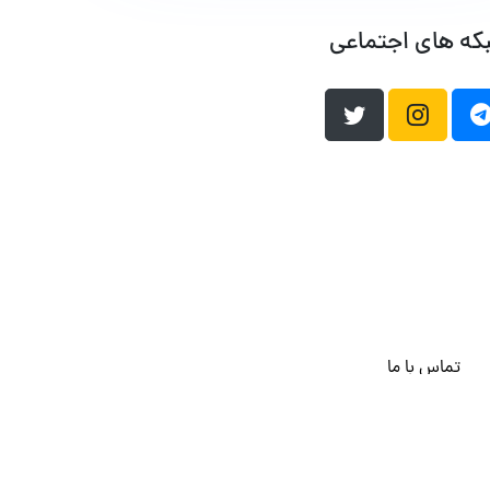
که های اجتماعی
تماس با ما
هاست وردپرس
فراداده