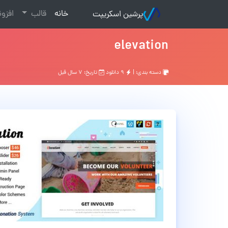
(current)
خانه
قالب
افزو
پرشین اسکریپت
elevation
دسته بندی: |
۹ دانلود
تاریخ: ۷ سال قبل