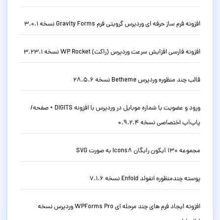
افزونه فرم ساز حرفه ای وردپرس گرویتی فرم Gravity Forms نسخه 3.0.1
افزونه فارسی افزایش سرعت وردپرس (راکت) WP Rocket نسخه 3.23.1
قالب چند منظوره وردپرس Betheme نسخه 28.5.6
ورود و عضویت با شماره موبایل در وردپرس با افزونه DIGITS + صفحه/
پاپ‌آپ اختصاصی نسخه 0.9.2.4
مجموعه 130 آیکون رایگان Icons8 به صورت SVG
پوسته چندمنظوره انفولد Enfold نسخه 7.1.6
افزونه ایجاد فرم های چند مرحله ای WPForms Pro وردپرس نسخه