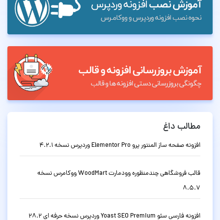
مطالب داغ
افزونه صفحه ساز المنتور پرو Elementor Pro وردپرس نسخه 4.2.1
قالب فروشگاهی چندمنظوره وودمارت WoodMart ووکامرس نسخه
8.5.7
افزونه فارسی سئو Yoast SEO Premium وردپرس نسخه حرفه ای 28.2