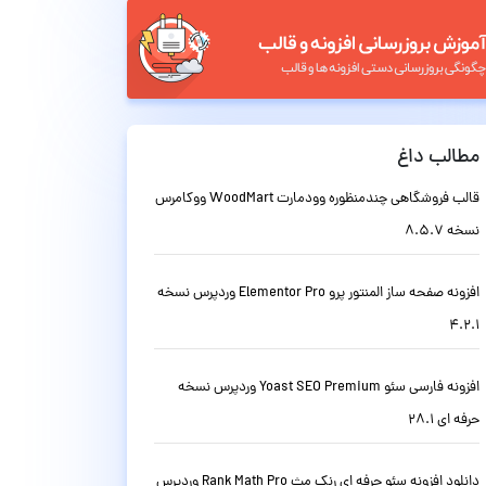
مطالب داغ
قالب فروشگاهی چندمنظوره وودمارت WoodMart ووکامرس
نسخه 8.5.7
افزونه صفحه ساز المنتور پرو Elementor Pro وردپرس نسخه
4.2.1
افزونه فارسی سئو Yoast SEO Premium وردپرس نسخه
حرفه ای 28.1
دانلود افزونه سئو حرفه ای رنک مث Rank Math Pro وردپرس