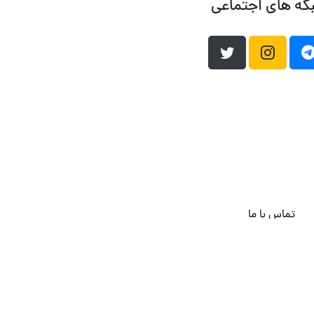
که های اجتماعی
تماس با ما
هاست وردپرس
فراداده