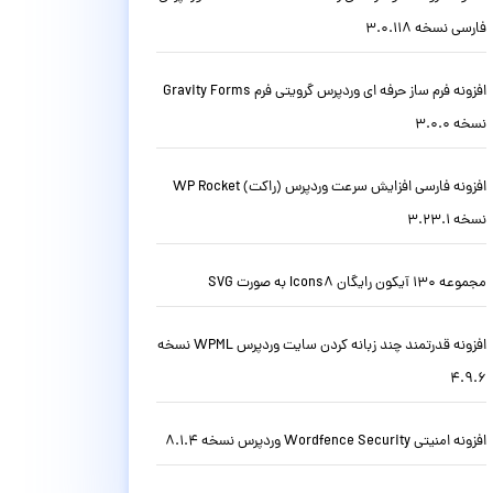
فارسی نسخه 3.0.118
افزونه فرم ساز حرفه ای وردپرس گرویتی فرم Gravity Forms
نسخه 3.0.0
افزونه فارسی افزایش سرعت وردپرس (راکت) WP Rocket
نسخه 3.23.1
مجموعه 130 آیکون رایگان Icons8 به صورت SVG
افزونه قدرتمند چند زبانه کردن سایت وردپرس WPML نسخه
4.9.6
افزونه امنیتی Wordfence Security وردپرس نسخه 8.1.4