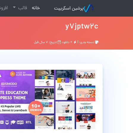
(current)
خانه
قالب
افزو
پرشین اسکریپت
y7jptw2c
دسته بندی: |
۶ دانلود
تاریخ: ۷ سال قبل