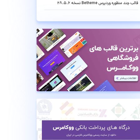
قالب چند منظوره وردپرس Betheme نسخه 28.5.6