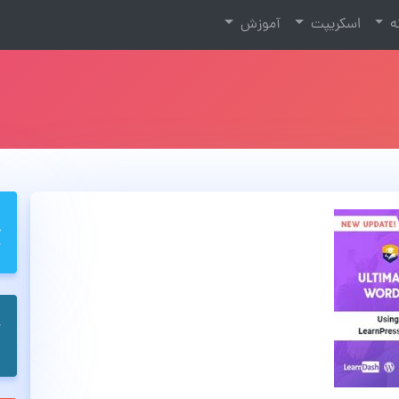
نه
اسکریپت
آموزش