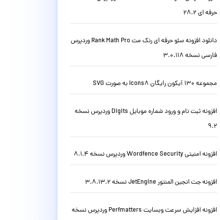
حرفه ای 28.2
دانلود افزونه سئو حرفه ای رنک مث Rank Math Pro وردپرس
فارسی نسخه 3.0.118
مجموعه 130 آیکون رایگان Icons8 به صورت SVG
افزونه ثبت نام و ورود شماره موبایل Digits وردپرس نسخه
9.2
افزونه امنیتی Wordfence Security وردپرس نسخه 8.1.4
افزونه جت انجین المنتور JetEngine نسخه 3.8.13.2
افزونه افزایش سرعت وبسایت Perfmatters وردپرس نسخه