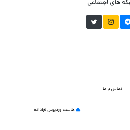
که های اجتماعی
تماس با ما
هاست وردپرس
فراداده