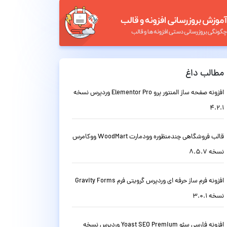
مطالب داغ
افزونه صفحه ساز المنتور پرو Elementor Pro وردپرس نسخه
4.2.1
قالب فروشگاهی چندمنظوره وودمارت WoodMart ووکامرس
نسخه 8.5.7
افزونه فرم ساز حرفه ای وردپرس گرویتی فرم Gravity Forms
نسخه 3.0.1
افزونه فارسی سئو Yoast SEO Premium وردپرس نسخه