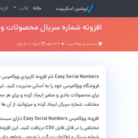
(current)
خانه
قالب
افزو
پرشین اسکریپت
افزونه شماره سریال محصولات ووکامرس y Serial Numbers
دسته بندی:
ووکامرس
, |
۷۹۱ دانلود
تاریخ: ۸ سال قبل
Easy Serial Numbers نام افزونه کا
فروشگاه ووکامرسی خود را به آسانی مدیریت کنید. این 
برای محصولات عادی و متغیر ایجاد کرده و برای هر محص
مختلف، شماره سریال ایجاد کرده و میتوانید از آن ها 
افزونه ووکامرس ers
مختلفی را در قابل فایل CSV د
شماره سریال و اطلاعات دیگری را خروجی خواهد داد. در