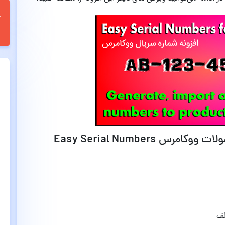
قابلیت های افزونه شماره سریال محصولات ووکامرس Easy Serial Numbers
لف