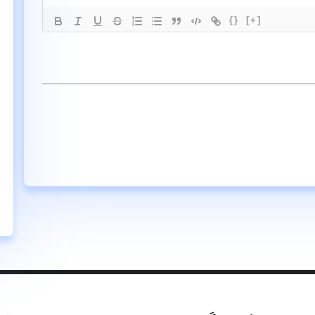
{}
[+]