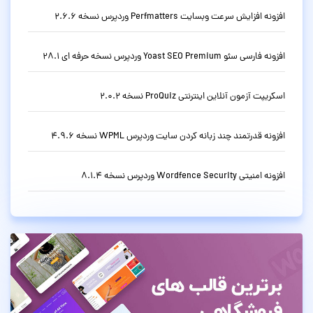
افزونه افزایش سرعت وبسایت Perfmatters وردپرس نسخه 2.6.6
افزونه فارسی سئو Yoast SEO Premium وردپرس نسخه حرفه ای 28.1
اسکریپت آزمون آنلاین اینترنتی ProQuiz نسخه 2.0.2
افزونه قدرتمند چند زبانه کردن سایت وردپرس WPML نسخه 4.9.6
افزونه امنیتی Wordfence Security وردپرس نسخه 8.1.4