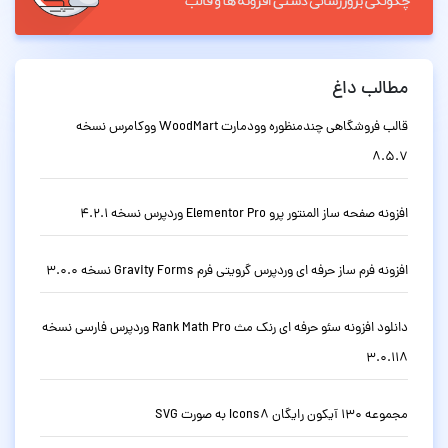
مطالب داغ
قالب فروشگاهی چندمنظوره وودمارت WoodMart ووکامرس نسخه
8.5.7
افزونه صفحه ساز المنتور پرو Elementor Pro وردپرس نسخه 4.2.1
افزونه فرم ساز حرفه ای وردپرس گرویتی فرم Gravity Forms نسخه 3.0.0
دانلود افزونه سئو حرفه ای رنک مث Rank Math Pro وردپرس فارسی نسخه
3.0.118
مجموعه 130 آیکون رایگان Icons8 به صورت SVG