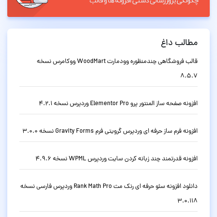
مطالب داغ
قالب فروشگاهی چندمنظوره وودمارت WoodMart ووکامرس نسخه
8.5.7
افزونه صفحه ساز المنتور پرو Elementor Pro وردپرس نسخه 4.2.1
افزونه فرم ساز حرفه ای وردپرس گرویتی فرم Gravity Forms نسخه 3.0.0
افزونه قدرتمند چند زبانه کردن سایت وردپرس WPML نسخه 4.9.6
دانلود افزونه سئو حرفه ای رنک مث Rank Math Pro وردپرس فارسی نسخه
3.0.118