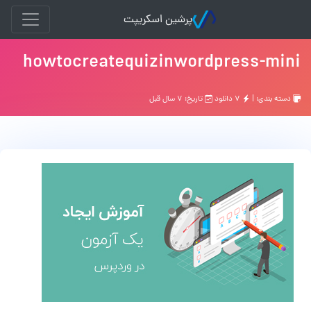
پرشین اسکریپت
howtocreatequizinwordpress-mini
دسته بندی: |
۷ دانلود
تاریخ: ۷ سال قبل