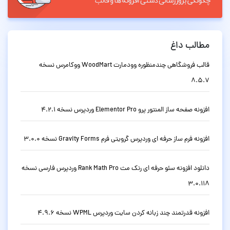
مطالب داغ
قالب فروشگاهی چندمنظوره وودمارت WoodMart ووکامرس نسخه
8.5.7
افزونه صفحه ساز المنتور پرو Elementor Pro وردپرس نسخه 4.2.1
افزونه فرم ساز حرفه ای وردپرس گرویتی فرم Gravity Forms نسخه 3.0.0
دانلود افزونه سئو حرفه ای رنک مث Rank Math Pro وردپرس فارسی نسخه
3.0.118
افزونه قدرتمند چند زبانه کردن سایت وردپرس WPML نسخه 4.9.6