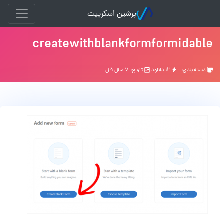
پرشین اسکریپت
createwithblankformformidable
دسته بندی: |
۱۲ دانلود
تاریخ: ۷ سال قبل