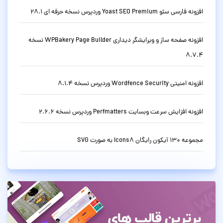
افزونه فارسی سئو Yoast SEO Premium وردپرس نسخه حرفه ای 28.1
افزونه صفحه ساز و ویرایشگر دیداری WPBakery Page Builder نسخه
8.7.4
افزونه امنیتی Wordfence Security وردپرس نسخه 8.1.4
افزونه افزایش سرعت وبسایت Perfmatters وردپرس نسخه 2.6.6
مجموعه 130 آیکون رایگان Icons8 به صورت SVG