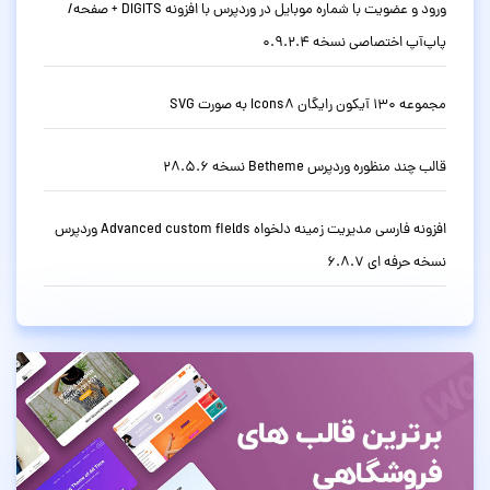
ورود و عضویت با شماره موبایل در وردپرس با افزونه DIGITS + صفحه/
پاپ‌آپ اختصاصی نسخه 0.9.2.4
مجموعه 130 آیکون رایگان Icons8 به صورت SVG
قالب چند منظوره وردپرس Betheme نسخه 28.5.6
افزونه فارسی مدیریت زمینه دلخواه Advanced custom fields وردپرس
نسخه حرفه ای 6.8.7