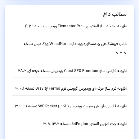
مطالب داغ
افزونه صفحه ساز المنتور پرو Elementor Pro وردپرس نسخه 4.2.1
قالب فروشگاهی چندمنظوره وودمارت WoodMart ووکامرس نسخه
8.5.7
افزونه فارسی سئو Yoast SEO Premium وردپرس نسخه حرفه ای 28.2
افزونه فرم ساز حرفه ای وردپرس گرویتی فرم Gravity Forms نسخه 3.0.1
افزونه فارسی افزایش سرعت وردپرس (راکت) WP Rocket نسخه 3.23.1
افزونه جت انجین المنتور JetEngine نسخه 3.8.13.2