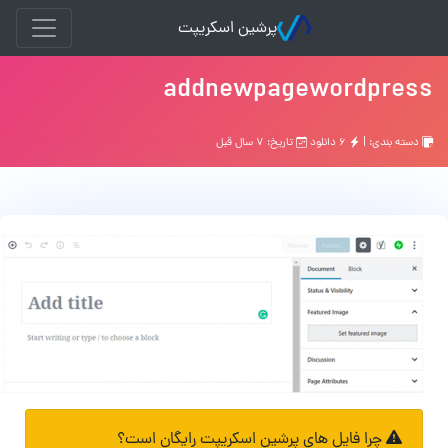
پرشین اسکریپت
addnewpagewordpress
دسته بندی: |
۶ دانلود
تاریخ: ۷ سال قبل
چرا فایل های پرشین اسکریپت رایگان است؟