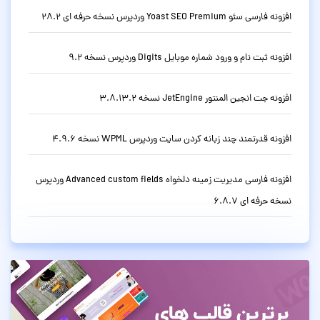
افزونه فارسی سئو Yoast SEO Premium وردپرس نسخه حرفه ای 28.2
افزونه ثبت نام و ورود شماره موبایل Digits وردپرس نسخه 9.2
افزونه جت انجین المنتور JetEngine نسخه 3.8.13.2
افزونه قدرتمند چند زبانه کردن سایت وردپرس WPML نسخه 4.9.6
افزونه فارسی مدیریت زمینه دلخواه Advanced custom fields وردپرس
نسخه حرفه ای 6.8.7