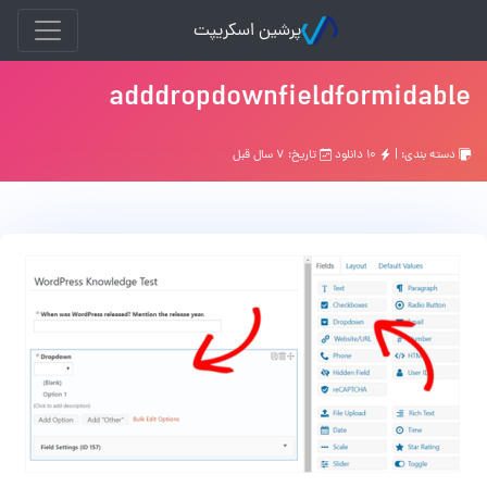
پرشین اسکریپت
adddropdownfieldformidable
دسته بندی: |
۱۰ دانلود
تاریخ: ۷ سال قبل