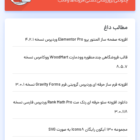
مطالب داغ
افزونه صفحه ساز المنتور پرو Elementor Pro وردپرس نسخه 4.2.1
قالب فروشگاهی چندمنظوره وودمارت WoodMart ووکامرس نسخه
8.5.7
افزونه فرم ساز حرفه ای وردپرس گرویتی فرم Gravity Forms نسخه 3.0.1
دانلود افزونه سئو حرفه ای رنک مث Rank Math Pro وردپرس فارسی نسخه
3.0.118
مجموعه 130 آیکون رایگان Icons8 به صورت SVG