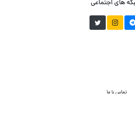
که های اجتماعی
تماس با ما
هاست وردپرس
فراداده