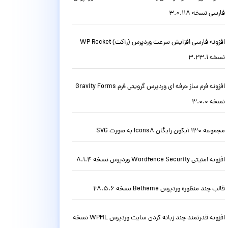
فارسی نسخه 3.0.118
افزونه فارسی افزایش سرعت وردپرس (راکت) WP Rocket
نسخه 3.23.1
افزونه فرم ساز حرفه ای وردپرس گرویتی فرم Gravity Forms
نسخه 3.0.0
مجموعه 130 آیکون رایگان Icons8 به صورت SVG
افزونه امنیتی Wordfence Security وردپرس نسخه 8.1.4
قالب چند منظوره وردپرس Betheme نسخه 28.5.6
افزونه قدرتمند چند زبانه کردن سایت وردپرس WPML نسخه