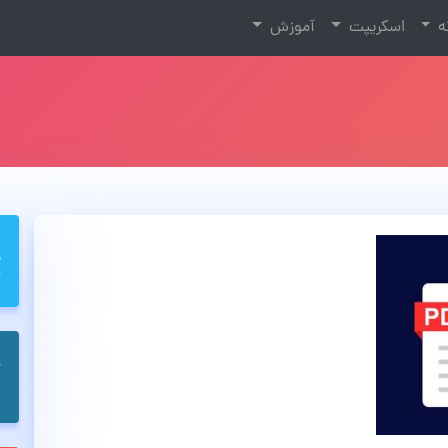
نه
اسکریپت
آموزش