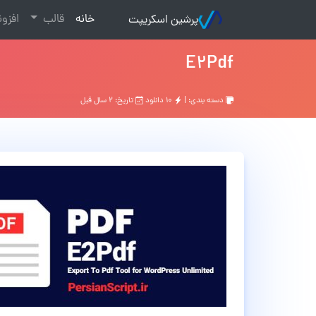
(current)
خانه
قالب
افزو
پرشین اسکریپت
E2Pdf
دسته بندی: |
۱۰ دانلود
تاریخ: ۲ سال قبل