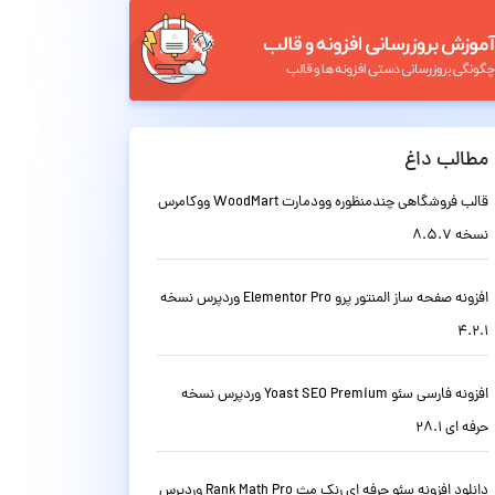
مطالب داغ
قالب فروشگاهی چندمنظوره وودمارت WoodMart ووکامرس
نسخه 8.5.7
افزونه صفحه ساز المنتور پرو Elementor Pro وردپرس نسخه
4.2.1
افزونه فارسی سئو Yoast SEO Premium وردپرس نسخه
حرفه ای 28.1
دانلود افزونه سئو حرفه ای رنک مث Rank Math Pro وردپرس