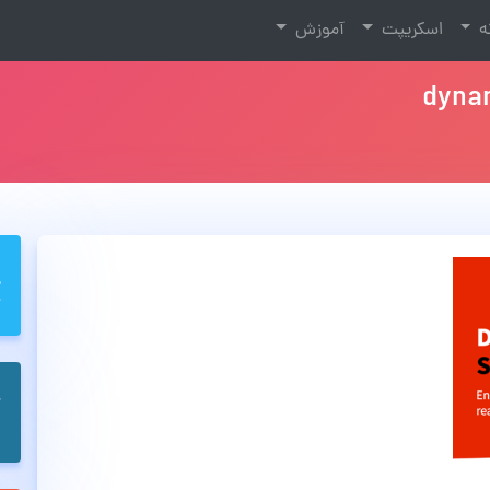
نه
اسکریپت
آموزش
dyna