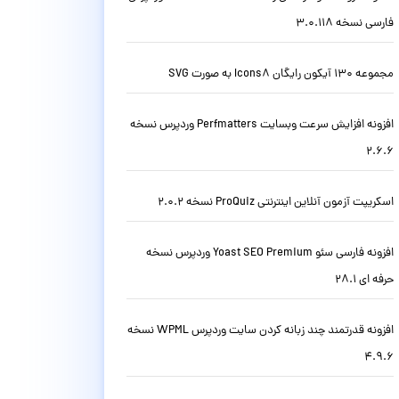
فارسی نسخه 3.0.118
مجموعه 130 آیکون رایگان Icons8 به صورت SVG
افزونه افزایش سرعت وبسایت Perfmatters وردپرس نسخه
2.6.6
اسکریپت آزمون آنلاین اینترنتی ProQuiz نسخه 2.0.2
افزونه فارسی سئو Yoast SEO Premium وردپرس نسخه
حرفه ای 28.1
افزونه قدرتمند چند زبانه کردن سایت وردپرس WPML نسخه
4.9.6