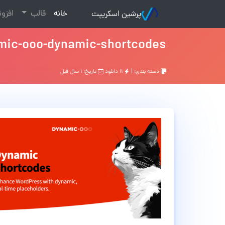
(current)
خانه
قالب
افزو
پرشین اسکریپت
mic-ooo-dynamic-shortcodes
دسته بندی: |
۱۱ دانلود
تاریخ: ۱ سال قبل