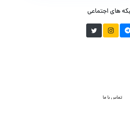
که های اجتماعی
تماس با ما
هاست وردپرس
فراداده