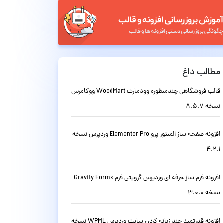
مطالب داغ
قالب فروشگاهی چندمنظوره وودمارت WoodMart ووکامرس
نسخه 8.5.7
افزونه صفحه ساز المنتور پرو Elementor Pro وردپرس نسخه
4.2.1
افزونه فرم ساز حرفه ای وردپرس گرویتی فرم Gravity Forms
نسخه 3.0.0
افزونه قدرتمند چند زبانه کردن سایت وردپرس WPML نسخه