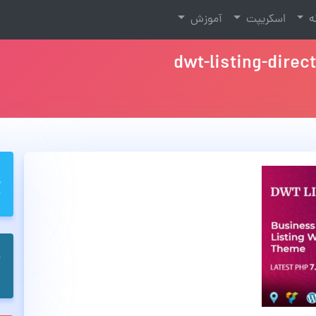
نه
اسکریپت
آموزش
dwt-listing-direc