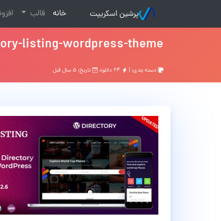
(current)
خانه
قالب
افزو
پرشین اسکریپت
tory-listing-wordpress-theme
دسته بندی: |
۲۴ دانلود
تاریخ: ۵ سال قبل