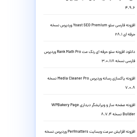
4.9.6
افزونه فارسی سئو Yoast SEO Premium وردپرس نسخه
حرفه ای 28.1
دانلود افزونه سئو حرفه ای رنک مث Rank Math Pro وردپرس
فارسی نسخه 3.0.118
افزونه پاکسازی رسانه وردپرس Media Cleaner Pro نسخه
7.0.8
افزونه صفحه ساز و ویرایشگر دیداری WPBakery Page
Builder نسخه 8.7.4
افزونه افزایش سرعت وبسایت Perfmatters وردپرس نسخه