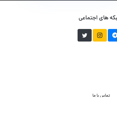
که های اجتماعی
تماس با ما
هاست وردپرس
فراداده