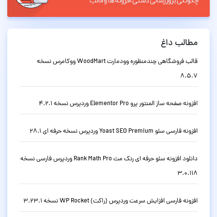
مطالب داغ
قالب فروشگاهی چندمنظوره وودمارت WoodMart ووکامرس نسخه
8.5.7
افزونه صفحه ساز المنتور پرو Elementor Pro وردپرس نسخه 4.2.1
افزونه فارسی سئو Yoast SEO Premium وردپرس نسخه حرفه ای 28.1
دانلود افزونه سئو حرفه ای رنک مث Rank Math Pro وردپرس فارسی نسخه
3.0.118
افزونه فارسی افزایش سرعت وردپرس (راکت) WP Rocket نسخه 3.23.1