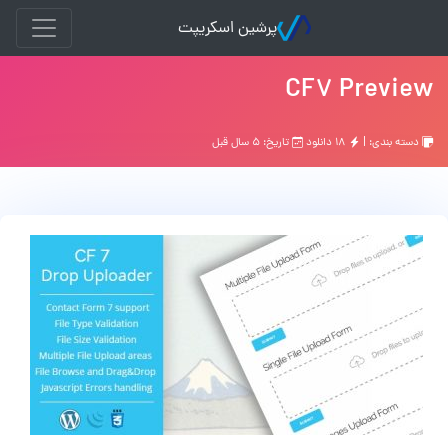
پرشین اسکریپت
CF7 Preview
دسته بندی: |
۱۸ دانلود
تاریخ: ۵ سال قبل