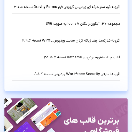
افزونه فرم ساز حرفه ای وردپرس گرویتی فرم Gravity Forms نسخه 3.0.0
مجموعه 130 آیکون رایگان Icons8 به صورت SVG
افزونه قدرتمند چند زبانه کردن سایت وردپرس WPML نسخه 4.9.6
قالب چند منظوره وردپرس Betheme نسخه 28.5.6
افزونه امنیتی Wordfence Security وردپرس نسخه 8.1.4