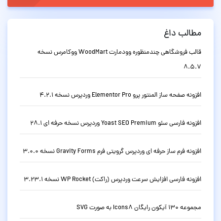
مطالب داغ
قالب فروشگاهی چندمنظوره وودمارت WoodMart ووکامرس نسخه
8.5.7
افزونه صفحه ساز المنتور پرو Elementor Pro وردپرس نسخه 4.2.1
افزونه فارسی سئو Yoast SEO Premium وردپرس نسخه حرفه ای 28.1
افزونه فرم ساز حرفه ای وردپرس گرویتی فرم Gravity Forms نسخه 3.0.0
افزونه فارسی افزایش سرعت وردپرس (راکت) WP Rocket نسخه 3.23.1
مجموعه 130 آیکون رایگان Icons8 به صورت SVG