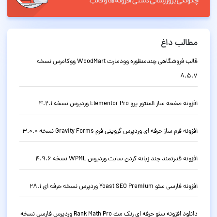
مطالب داغ
قالب فروشگاهی چندمنظوره وودمارت WoodMart ووکامرس نسخه
8.5.7
افزونه صفحه ساز المنتور پرو Elementor Pro وردپرس نسخه 4.2.1
افزونه فرم ساز حرفه ای وردپرس گرویتی فرم Gravity Forms نسخه 3.0.0
افزونه قدرتمند چند زبانه کردن سایت وردپرس WPML نسخه 4.9.6
افزونه فارسی سئو Yoast SEO Premium وردپرس نسخه حرفه ای 28.1
دانلود افزونه سئو حرفه ای رنک مث Rank Math Pro وردپرس فارسی نسخه