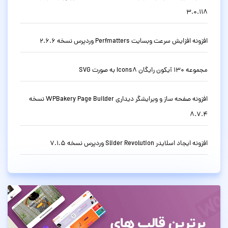
3.0.118
افزونه افزایش سرعت وبسایت Perfmatters وردپرس نسخه 2.6.6
مجموعه 130 آیکون رایگان Icons8 به صورت SVG
افزونه صفحه ساز و ویرایشگر دیداری WPBakery Page Builder نسخه
8.7.4
افزونه ایجاد اسلایدر Slider Revolution وردپرس نسخه 7.1.5