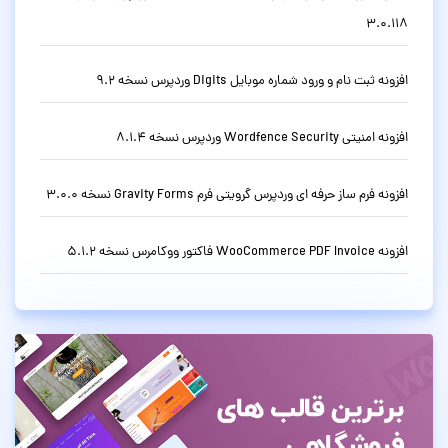
3.0.118
افزونه ثبت نام و ورود شماره موبایل Digits وردپرس نسخه 9.2
افزونه امنیتی Wordfence Security وردپرس نسخه 8.1.4
افزونه فرم ساز حرفه ای وردپرس گرویتی فرم Gravity Forms نسخه 3.0.0
افزونه WooCommerce PDF Invoice فاکتور ووکامرس نسخه 5.1.2