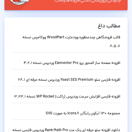
مطالب داغ
قالب فروشگاهی چندمنظوره وودمارت WoodMart ووکامرس نسخه
8.5.7
افزونه صفحه ساز المنتور پرو Elementor Pro وردپرس نسخه 4.2.1
افزونه فارسی سئو Yoast SEO Premium وردپرس نسخه حرفه ای 28.1
افزونه فارسی افزایش سرعت وردپرس (راکت) WP Rocket نسخه 3.23.1
مجموعه 130 آیکون رایگان Icons8 به صورت SVG
دانلود افزونه سئو حرفه ای رنک مث Rank Math Pro وردپرس فارسی نسخه