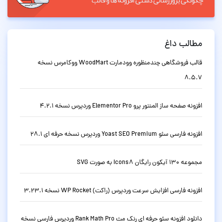
مطالب داغ
قالب فروشگاهی چندمنظوره وودمارت WoodMart ووکامرس نسخه
8.5.7
افزونه صفحه ساز المنتور پرو Elementor Pro وردپرس نسخه 4.2.1
افزونه فارسی سئو Yoast SEO Premium وردپرس نسخه حرفه ای 28.1
مجموعه 130 آیکون رایگان Icons8 به صورت SVG
افزونه فارسی افزایش سرعت وردپرس (راکت) WP Rocket نسخه 3.23.1
دانلود افزونه سئو حرفه ای رنک مث Rank Math Pro وردپرس فارسی نسخه