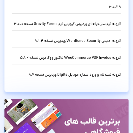
3.0.118
افزونه فرم ساز حرفه ای وردپرس گرویتی فرم Gravity Forms نسخه 3.0.0
افزونه امنیتی Wordfence Security وردپرس نسخه 8.1.4
افزونه WooCommerce PDF Invoice فاکتور ووکامرس نسخه 5.1.2
افزونه ثبت نام و ورود شماره موبایل Digits وردپرس نسخه 9.2