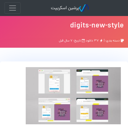
پرشین اسکریپت
digits-new-style
دسته بندی: |
۳۷ دانلود
تاریخ: ۷ سال قبل