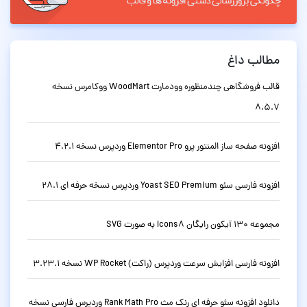
مطالب داغ
قالب فروشگاهی چندمنظوره وودمارت WoodMart ووکامرس نسخه
8.5.7
افزونه صفحه ساز المنتور پرو Elementor Pro وردپرس نسخه 4.2.1
افزونه فارسی سئو Yoast SEO Premium وردپرس نسخه حرفه ای 28.1
مجموعه 130 آیکون رایگان Icons8 به صورت SVG
افزونه فارسی افزایش سرعت وردپرس (راکت) WP Rocket نسخه 3.23.1
دانلود افزونه سئو حرفه ای رنک مث Rank Math Pro وردپرس فارسی نسخه