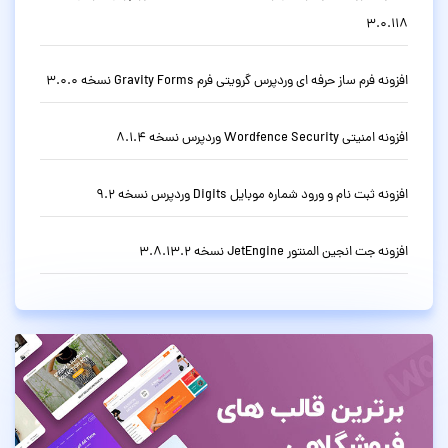
3.0.118
افزونه فرم ساز حرفه ای وردپرس گرویتی فرم Gravity Forms نسخه 3.0.0
افزونه امنیتی Wordfence Security وردپرس نسخه 8.1.4
افزونه ثبت نام و ورود شماره موبایل Digits وردپرس نسخه 9.2
افزونه جت انجین المنتور JetEngine نسخه 3.8.13.2