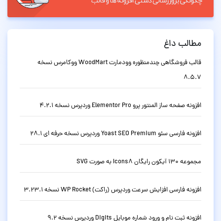
مطالب داغ
قالب فروشگاهی چندمنظوره وودمارت WoodMart ووکامرس نسخه
8.5.7
افزونه صفحه ساز المنتور پرو Elementor Pro وردپرس نسخه 4.2.1
افزونه فارسی سئو Yoast SEO Premium وردپرس نسخه حرفه ای 28.1
مجموعه 130 آیکون رایگان Icons8 به صورت SVG
افزونه فارسی افزایش سرعت وردپرس (راکت) WP Rocket نسخه 3.23.1
افزونه ثبت نام و ورود شماره موبایل Digits وردپرس نسخه 9.2