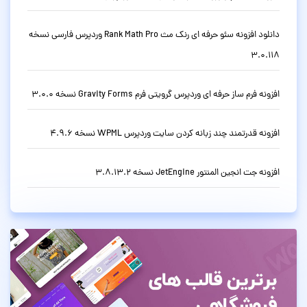
دانلود افزونه سئو حرفه ای رنک مث Rank Math Pro وردپرس فارسی نسخه
3.0.118
افزونه فرم ساز حرفه ای وردپرس گرویتی فرم Gravity Forms نسخه 3.0.0
افزونه قدرتمند چند زبانه کردن سایت وردپرس WPML نسخه 4.9.6
افزونه جت انجین المنتور JetEngine نسخه 3.8.13.2