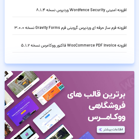
افزونه امنیتی Wordfence Security وردپرس نسخه 8.1.4
افزونه فرم ساز حرفه ای وردپرس گرویتی فرم Gravity Forms نسخه 3.0.0
افزونه WooCommerce PDF Invoice فاکتور ووکامرس نسخه 5.1.2