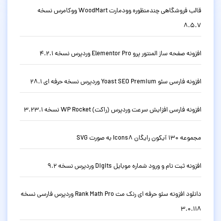
قالب فروشگاهی چندمنظوره وودمارت WoodMart ووکامرس نسخه
8.5.7
افزونه صفحه ساز المنتور پرو Elementor Pro وردپرس نسخه 4.2.1
افزونه فارسی سئو Yoast SEO Premium وردپرس نسخه حرفه ای 28.1
افزونه فارسی افزایش سرعت وردپرس (راکت) WP Rocket نسخه 3.23.1
مجموعه 130 آیکون رایگان Icons8 به صورت SVG
افزونه ثبت نام و ورود شماره موبایل Digits وردپرس نسخه 9.2
دانلود افزونه سئو حرفه ای رنک مث Rank Math Pro وردپرس فارسی نسخه
3.0.118